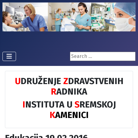
Pretraži...
U
DRUŽENJE
Z
DRAVSTVENIH
R
ADNIKA
I
NSTITUTA U
S
REMSKOJ
K
AMENICI