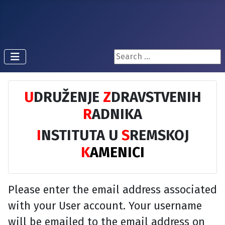
Pretraži...
U
DRUŽENJE
Z
DRAVSTVENIH
R
ADNIKA
I
NSTITUTA U
S
REMSKOJ
K
AMENICI
Please enter the email address associated
with your User account. Your username
will be emailed to the email address on