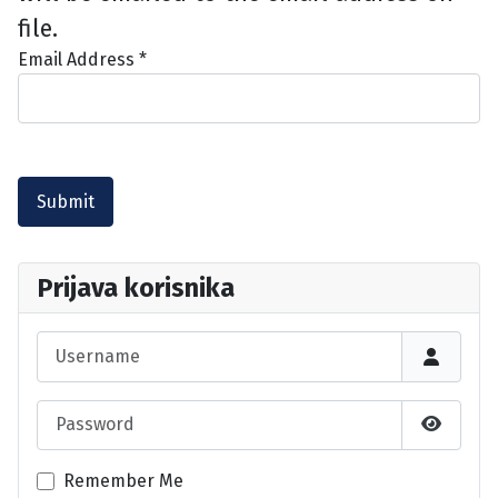
file.
Email Address
*
Submit
Prijava korisnika
Username
Password
Show P
Remember Me