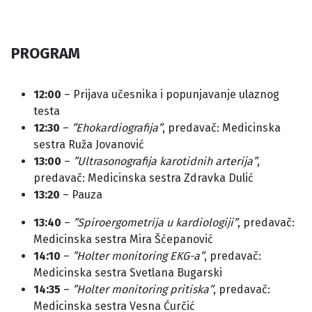
PROGRAM
12:00
– Prijava učesnika i popunjavanje ulaznog
testa
12:30
–
”Ehokardiografija”
, predavač: Medicinska
sestra Ruža Jovanović
13:00
–
”Ultrasonografija karotidnih arterija”
,
predavač: Medicinska sestra Zdravka Dulić
13:20
– Pauza
13:40
–
”Spiroergometrija u kardiologiji”
, predavač:
Medicinska sestra Mira Šćepanović
14:10
–
”Holter monitoring EKG-a”
, predavač:
Medicinska sestra Svetlana Bugarski
14:35
–
”Holter monitoring pritiska”
, predavač:
Medicinska sestra Vesna Ćurčić