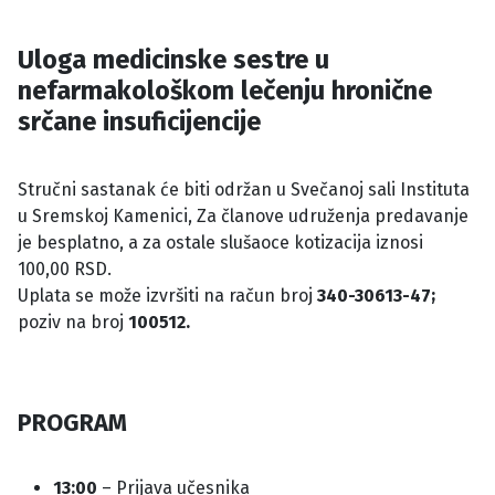
Uloga medicinske sestre u
nefarmakološkom lečenju hronične
srčane insuficijencije
Stručni sastanak će biti održan u Svečanoj sali Instituta
u Sremskoj Kamenici, Za članove udruženja predavanje
je besplatno, a za ostale slušaoce kotizacija iznosi
100,00 RSD.
Uplata se može izvršiti na račun broj
340-30613-47;
poziv na broj
100512.
PROGRAM
13:00
– Prijava učesnika