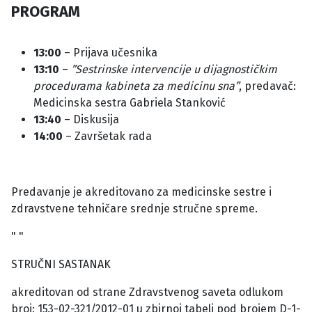
PROGRAM
13:00
– Prijava učesnika
13:10
–
”Sestrinske intervencije u dijagnostičkim
procedurama kabineta za medicinu sna”
, predavač:
Medicinska sestra Gabriela Stanković
13:40
– Diskusija
14:00
– Završetak rada
Predavanje je akreditovano za medicinske sestre i
zdravstvene tehničare srednje stručne spreme.
" "
STRUČNI SASTANAK
akreditovan od strane Zdravstvenog saveta odlukom
broj: 153-02-321/2012-01 u zbirnoj tabeli pod brojem D-1-