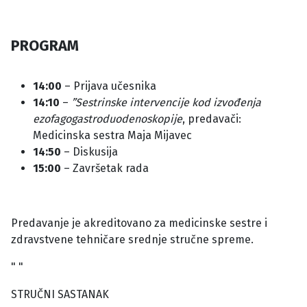
PROGRAM
14:00
– Prijava učesnika
14:10
–
”Sestrinske intervencije kod izvođenja
ezofagogastroduodenoskopije
, predavači:
Medicinska sestra Maja Mijavec
14:50
– Diskusija
15:00
– Završetak rada
Predavanje je akreditovano za medicinske sestre i
zdravstvene tehničare srednje stručne spreme.
" "
STRUČNI SASTANAK