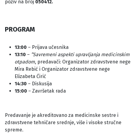
poziv na broj
050412.
PROGRAM
13:00
– Prijava učesnika
13:10
–
”Savremeni aspekti upravljanja medicinskim
otpadom
, predavači: Organizator zdravstvene nege
Mira Rebić i Organizator zdravstvene nege
Elizabeta Ćirić
14:30
– Diskusija
15:00
– Završetak rada
Predavanje je akreditovano za medicinske sestre i
zdravstvene tehničare srednje, više i visoke stručne
spreme.