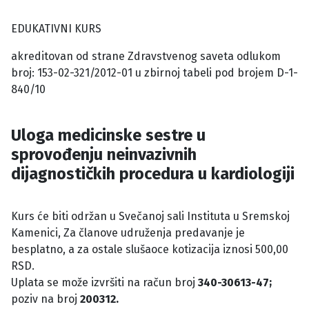
" "
EDUKATIVNI KURS
akreditovan od strane Zdravstvenog saveta odlukom
broj: 153-02-321/2012-01 u zbirnoj tabeli pod brojem D-1-
840/10
Uloga medicinske sestre u
sprovođenju neinvazivnih
dijagnostičkih procedura u kardiologiji
Kurs će biti održan u Svečanoj sali Instituta u Sremskoj
Kamenici, Za članove udruženja predavanje je
besplatno, a za ostale slušaoce kotizacija iznosi 500,00
RSD.
Uplata se može izvršiti na račun broj
340-30613-47;
poziv na broj
200312.