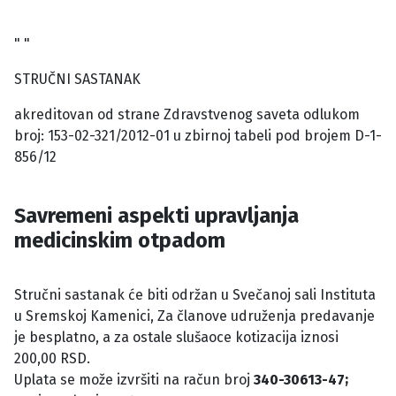
" "
STRUČNI SASTANAK
akreditovan od strane Zdravstvenog saveta odlukom
broj: 153-02-321/2012-01 u zbirnoj tabeli pod brojem D-1-
856/12
Savremeni aspekti upravljanja
medicinskim otpadom
Stručni sastanak će biti održan u Svečanoj sali Instituta
u Sremskoj Kamenici, Za članove udruženja predavanje
je besplatno, a za ostale slušaoce kotizacija iznosi
200,00 RSD.
Uplata se može izvršiti na račun broj
340-30613-47;