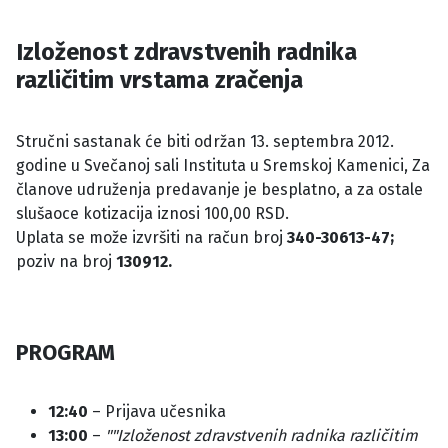
Izloženost zdravstvenih radnika
različitim vrstama zračenja
Stručni sastanak će biti održan 13. septembra 2012.
godine u Svečanoj sali Instituta u Sremskoj Kamenici, Za
članove udruženja predavanje je besplatno, a za ostale
slušaoce kotizacija iznosi 100,00 RSD.
Uplata se može izvršiti na račun broj
340-30613-47;
poziv na broj
130912.
PROGRAM
12:40
– Prijava učesnika
13:00
–
""Izloženost zdravstvenih radnika različitim