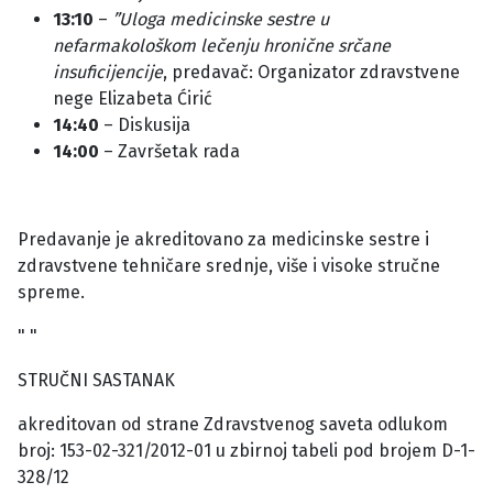
13:10
–
”Uloga medicinske sestre u
nefarmakološkom lečenju hronične srčane
insuficijencije
, predavač: Organizator zdravstvene
nege Elizabeta Ćirić
14:40
– Diskusija
14:00
– Završetak rada
Predavanje je akreditovano za medicinske sestre i
zdravstvene tehničare srednje, više i visoke stručne
spreme.
" "
STRUČNI SASTANAK
akreditovan od strane Zdravstvenog saveta odlukom
broj: 153-02-321/2012-01 u zbirnoj tabeli pod brojem D-1-
328/12