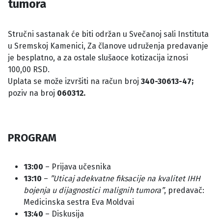
tumora
Stručni sastanak će biti održan u Svečanoj sali Instituta
u Sremskoj Kamenici, Za članove udruženja predavanje
je besplatno, a za ostale slušaoce kotizacija iznosi
100,00 RSD.
Uplata se može izvršiti na račun broj
340-30613-47;
poziv na broj
060312.
PROGRAM
13:00
– Prijava učesnika
13:10
–
”Uticaj adekvatne fiksacije na kvalitet IHH
bojenja u dijagnostici malignih tumora”
, predavač:
Medicinska sestra Eva Moldvai
13:40
– Diskusija