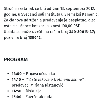
Stručni sastanak će biti održan 13. septembra 2012.
godine, u Svečanoj sali Instituta u Sremskoj Kamenici,
Za članove udruženja predavanje je besplatno, a za
ostale slušaoce kotizacija iznosi 100,00 RSD.
Uplata se može izvršiti na račun broj
340-30613-47;
poziv na broj
130912.
PROGRAM
14:00
– Prijava učesnika
14:10
–
""Vrste lekova u tretmanu astme""
,
predavač: Mirjana Ristanović
14:50
– Diskusija
15:00
– Završetak rada