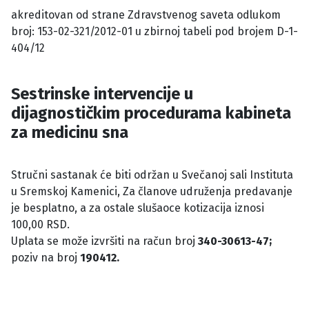
akreditovan od strane Zdravstvenog saveta odlukom
broj: 153-02-321/2012-01 u zbirnoj tabeli pod brojem D-1-
404/12
Sestrinske intervencije u
dijagnostičkim procedurama kabineta
za medicinu sna
Stručni sastanak će biti održan u Svečanoj sali Instituta
u Sremskoj Kamenici, Za članove udruženja predavanje
je besplatno, a za ostale slušaoce kotizacija iznosi
100,00 RSD.
Uplata se može izvršiti na račun broj
340-30613-47;
poziv na broj
190412.