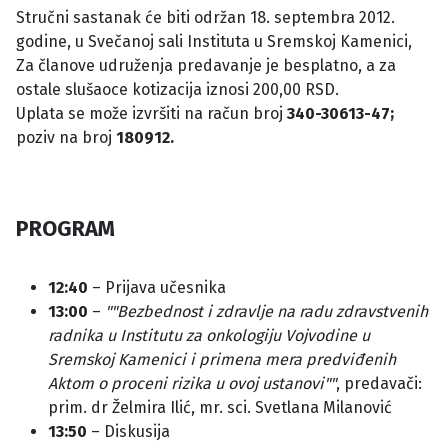
Stručni sastanak će biti održan 18. septembra 2012.
godine, u Svečanoj sali Instituta u Sremskoj Kamenici,
Za članove udruženja predavanje je besplatno, a za
ostale slušaoce kotizacija iznosi 200,00 RSD.
Uplata se može izvršiti na račun broj
340-30613-47;
poziv na broj
180912.
PROGRAM
12:40
– Prijava učesnika
13:00
–
""Bezbednost i zdravlje na radu zdravstvenih
radnika u Institutu za onkologiju Vojvodine u
Sremskoj Kamenici i primena mera predviđenih
Aktom o proceni rizika u ovoj ustanovi""
, predavači:
prim. dr Želmira Ilić, mr. sci. Svetlana Milanović
13:50
– Diskusija