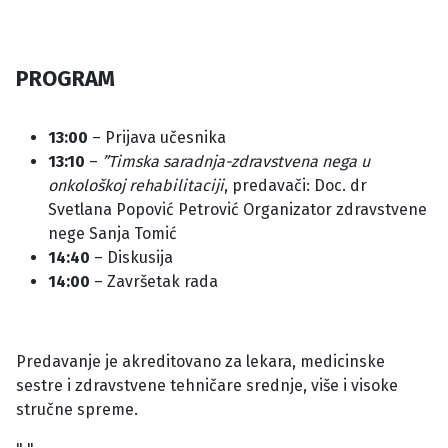
PROGRAM
13:00
– Prijava učesnika
13:10
–
”Timska saradnja-zdravstvena nega u
onkološkoj rehabilitaciji
, predavači: Doc. dr
Svetlana Popović Petrović Organizator zdravstvene
nege Sanja Tomić
14:40
– Diskusija
14:00
– Završetak rada
Predavanje je akreditovano za lekara, medicinske
sestre i zdravstvene tehničare srednje, više i visoke
stručne spreme.