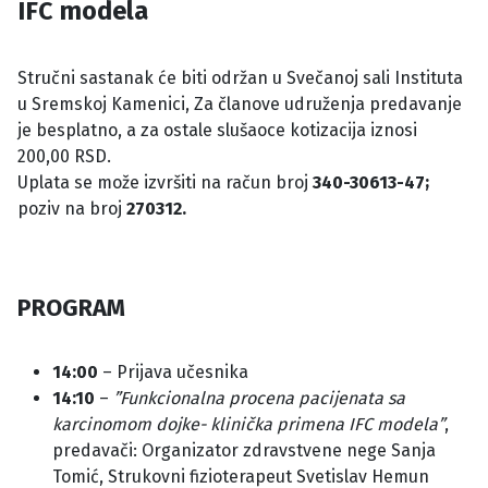
IFC modela
Stručni sastanak će biti održan u Svečanoj sali Instituta
u Sremskoj Kamenici, Za članove udruženja predavanje
je besplatno, a za ostale slušaoce kotizacija iznosi
200,00 RSD.
Uplata se može izvršiti na račun broj
340-30613-47;
poziv na broj
270312.
PROGRAM
14:00
– Prijava učesnika
14:10
–
”Funkcionalna procena pacijenata sa
karcinomom dojke- klinička primena IFC modela”
,
predavači: Organizator zdravstvene nege Sanja
Tomić, Strukovni fizioterapeut Svetislav Hemun