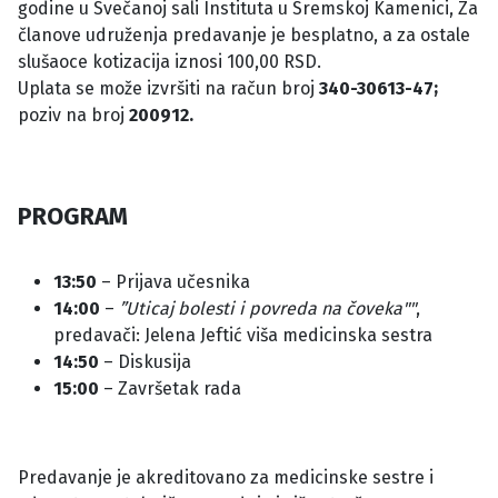
godine u Svečanoj sali Instituta u Sremskoj Kamenici, Za
članove udruženja predavanje je besplatno, a za ostale
slušaoce kotizacija iznosi 100,00 RSD.
Uplata se može izvršiti na račun broj
340-30613-47;
poziv na broj
200912.
PROGRAM
13:50
– Prijava učesnika
14:00
–
”Uticaj bolesti i povreda na čoveka""
,
predavači: Jelena Jeftić viša medicinska sestra
14:50
– Diskusija
15:00
– Završetak rada
Predavanje je akreditovano za medicinske sestre i