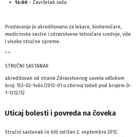
14:00
– Završetak rada
Predavanje je akreditovano za lekare, biohemičare,
medicinske sestre i zdravstvene tehničare srednje, više
i visoke stručne spreme.
" "
STRUČNI SASTANAK
akreditovan od strane Zdravstvenog saveta odlukom
broj: 153-02-1464/2012-01 u zbirnoj tabeli pod brojem D-
1-1312/12
Uticaj bolesti i povreda na čoveka
Stručni sastanak će biti održan 2. septembra 2012.