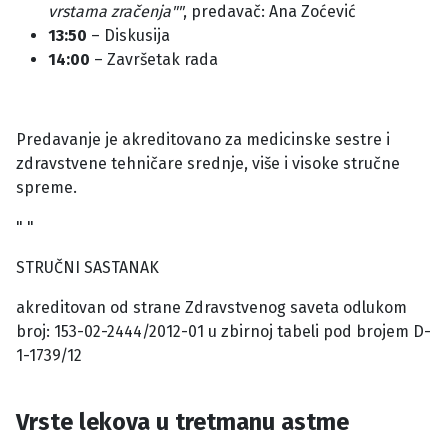
vrstama zračenja""
, predavač: Ana Zoćević
13:50
– Diskusija
14:00
– Završetak rada
Predavanje je akreditovano za medicinske sestre i
zdravstvene tehničare srednje, više i visoke stručne
spreme.
" "
STRUČNI SASTANAK
akreditovan od strane Zdravstvenog saveta odlukom
broj: 153-02-2444/2012-01 u zbirnoj tabeli pod brojem D-
1-1739/12
Vrste lekova u tretmanu astme