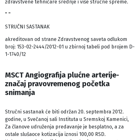
zdravstvene tehničare srednje i više stručne spreme.
" "
STRUČNI SASTANAK
akreditovan od strane Zdravstvenog saveta odlukom
broj: 153-02-2444/2012-01 u zbirnoj tabeli pod brojem D-
1-1740/12
MSCT Angiografija plućne arterije-
značaj pravovremenog početka
snimanja
Stručni sastanak će biti održan 20. septembra 2012.
godine, u Svečanoj sali Instituta u Sremskoj Kamenici,
Za članove udruženja predavanje je besplatno, a za
ostale slušaoce kotizacija iznosi 100,00 RSD.