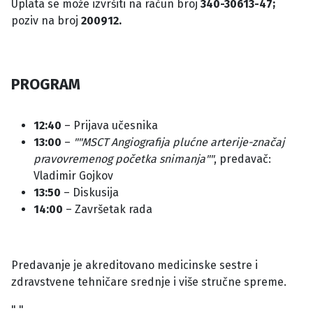
Uplata se može izvršiti na račun broj
340-30613-47;
poziv na broj
200912.
PROGRAM
12:40
– Prijava učesnika
13:00
–
""MSCT Angiografija plućne arterije-značaj
pravovremenog početka snimanja""
, predavač:
Vladimir Gojkov
13:50
– Diskusija
14:00
– Završetak rada
Predavanje je akreditovano medicinske sestre i
zdravstvene tehničare srednje i više stručne spreme.
" "