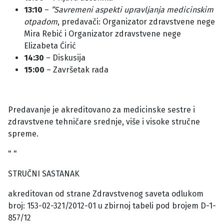
13:10
–
”Savremeni aspekti upravljanja medicinskim
otpadom
, predavači: Organizator zdravstvene nege
Mira Rebić i Organizator zdravstvene nege
Elizabeta Ćirić
14:30
– Diskusija
15:00
– Završetak rada
Predavanje je akreditovano za medicinske sestre i
zdravstvene tehničare srednje, više i visoke stručne
spreme.
" "
STRUČNI SASTANAK
akreditovan od strane Zdravstvenog saveta odlukom
broj: 153-02-321/2012-01 u zbirnoj tabeli pod brojem D-1-
857/12