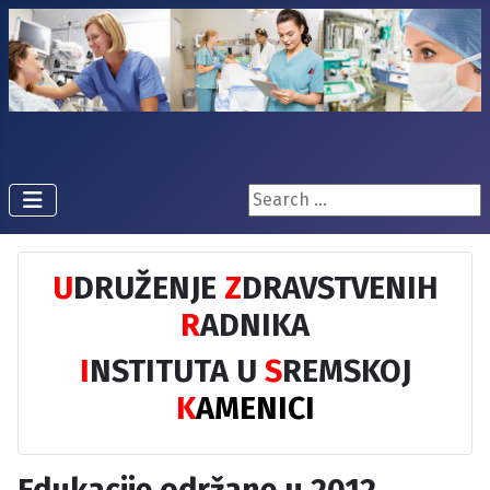
Pretraži...
U
DRUŽENJE
Z
DRAVSTVENIH
R
ADNIKA
I
NSTITUTA U
S
REMSKOJ
K
AMENICI