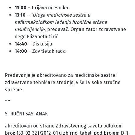
13:00
– Prijava učesnika
13:10
–
”Uloga medicinske sestre u
nefarmakološkom lečenju hronične srčane
insuficijencije
, predavač: Organizator zdravstvene
nege Elizabeta Ćirić
14:40
– Diskusija
14:00
– Završetak rada
Predavanje je akreditovano za medicinske sestre i
zdravstvene tehničare srednje, više i visoke stručne
spreme.
" "
STRUČNI SASTANAK
akreditovan od strane Zdravstvenog saveta odlukom
broj: 153-02-321/2012-01 u zbirnoj tabeli pod brojem D-1-