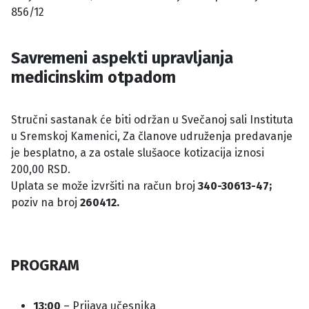
856/12
Savremeni aspekti upravljanja
medicinskim otpadom
Stručni sastanak će biti održan u Svečanoj sali Instituta
u Sremskoj Kamenici, Za članove udruženja predavanje
je besplatno, a za ostale slušaoce kotizacija iznosi
200,00 RSD.
Uplata se može izvršiti na račun broj
340-30613-47;
poziv na broj
260412.
PROGRAM
13:00
– Prijava učesnika