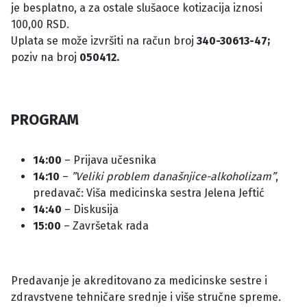
je besplatno, a za ostale slušaoce kotizacija iznosi
100,00 RSD.
Uplata se može izvršiti na račun broj
340-30613-47;
poziv na broj
050412.
PROGRAM
14:00
– Prijava učesnika
14:10
–
”Veliki problem današnjice-alkoholizam”
,
predavač: Viša medicinska sestra Jelena Jeftić
14:40
– Diskusija
15:00
– Završetak rada
Predavanje je akreditovano za medicinske sestre i
zdravstvene tehničare srednje i više stručne spreme.