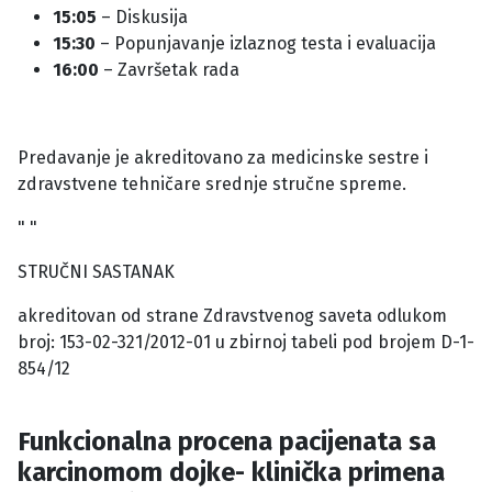
15:05
– Diskusija
15:30
– Popunjavanje izlaznog testa i evaluacija
16:00
– Završetak rada
Predavanje je akreditovano za medicinske sestre i
zdravstvene tehničare srednje stručne spreme.
" "
STRUČNI SASTANAK
akreditovan od strane Zdravstvenog saveta odlukom
broj: 153-02-321/2012-01 u zbirnoj tabeli pod brojem D-1-
854/12
Funkcionalna procena pacijenata sa
karcinomom dojke- klinička primena