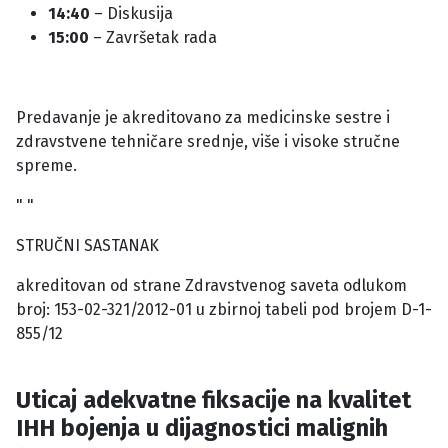
14:40
– Diskusija
15:00
– Završetak rada
Predavanje je akreditovano za medicinske sestre i
zdravstvene tehničare srednje, više i visoke stručne
spreme.
" "
STRUČNI SASTANAK
akreditovan od strane Zdravstvenog saveta odlukom
broj: 153-02-321/2012-01 u zbirnoj tabeli pod brojem D-1-
855/12
Uticaj adekvatne fiksacije na kvalitet
IHH bojenja u dijagnostici malignih