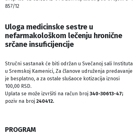
857/12
Uloga medicinske sestre u
nefarmakološkom lečenju hronične
srčane insuficijencije
Stručni sastanak će biti održan u Svečanoj sali Instituta
u Sremskoj Kamenici, Za članove udruženja predavanje
je besplatno, a za ostale slušaoce kotizacija iznosi
100,00 RSD.
Uplata se može izvršiti na račun broj
340-30613-47;
poziv na broj
240412.
PROGRAM