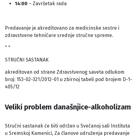
14:00
– Završetak rada
Predavanje je akreditovano za medicinske sestre i
zdravstvene tehničare srednje stručne spreme.
" "
STRUČNI SASTANAK
akreditovan od strane Zdravstvenog saveta odlukom
broj: 153-02-321/2012-01 u zbirnoj tabeli pod brojem D-1-
405/12
Veliki problem današnjice-alkoholizam
Stručni sastanak će biti održan u Svečanoj sali Instituta
u Sremskoj Kamenici, Za članove udruženja predavanje