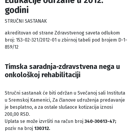
Edukacije održane u 2012.
godini
STRUČNI SASTANAK
akreditovan od strane Zdravstvenog saveta odlukom
broj: 153-02-321/2012-01 u zbirnoj tabeli pod brojem D-1-
859/12
Timska saradnja-zdravstvena nega u
onkološkoj rehabilitaciji
Stručni sastanak će biti održan u Svečanoj sali Instituta
u Sremskoj Kamenici, Za članove udruženja predavanje
je besplatno, a za ostale slušaoce kotizacija iznosi
200,00 RSD.
Uplata se može izvršiti na račun broj
340-30613-47;
poziv na broj
130312.