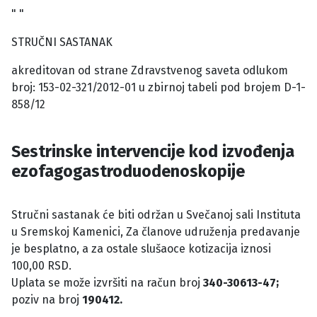
" "
STRUČNI SASTANAK
akreditovan od strane Zdravstvenog saveta odlukom
broj: 153-02-321/2012-01 u zbirnoj tabeli pod brojem D-1-
858/12
Sestrinske intervencije kod izvođenja
ezofagogastroduodenoskopije
Stručni sastanak će biti održan u Svečanoj sali Instituta
u Sremskoj Kamenici, Za članove udruženja predavanje
je besplatno, a za ostale slušaoce kotizacija iznosi
100,00 RSD.
Uplata se može izvršiti na račun broj
340-30613-47;
poziv na broj
190412.